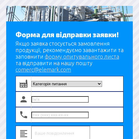
Форма для відправки заявки!
Якщо заявка стосується замовлення
продукції, рекомендуємо завантажити та
заповнити
форму опитувального листа
та відправити на нашу пошту
comerc@elemark.com