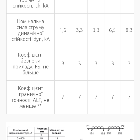
стійкості, Ith, kA
Номінальна
сила струму
1,6
3,3
3,3
6,5
8,3
динамічної
стійкості Idyn, kA
Коефіцієнт
безпеки
3
3
3
3
3
приладу, FS, не
більше
Коефіцієнт
граничної
7
7
7
7
7
точності, ALF, не
менше **