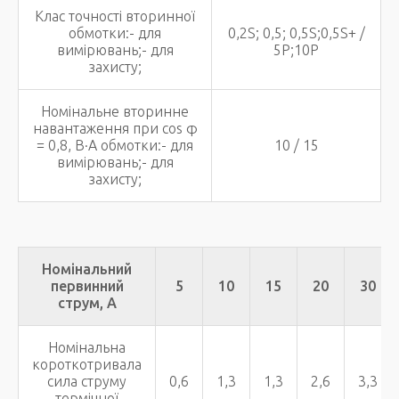
Клас точності вторинної
обмотки:- для
0,2S; 0,5; 0,5S;0,5S+ /
вимірювань;- для
5P;10P
захисту;
Номінальне вторинне
навантаження при соs φ
= 0,8, В·А обмотки:- для
10 / 15
вимірювань;- для
захисту;
Номінальний
первинний
5
10
15
20
30
струм, А
Номінальна
короткотривала
сила струму
0,6
1,3
1,3
2,6
3,3
термічної