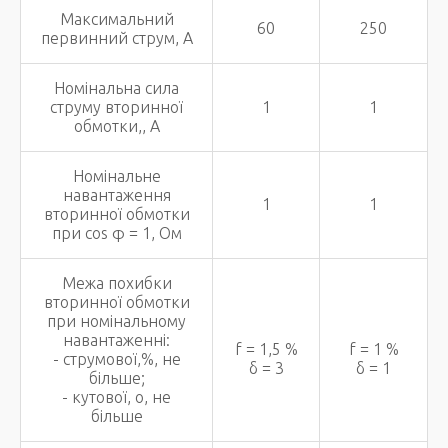
Максимальний
60
250
первинний струм, А
Номінальна сила
струму вторинної
1
1
обмотки,, А
Номінальне
навантаження
1
1
вторинної обмотки
при cos φ = 1, Ом
Межа похибки
вторинної обмотки
при номінальному
навантаженні:
f = 1,5 %
f = 1 %
- струмової,%, не
δ = 3
δ = 1
більше;
- кутової, о, не
більше