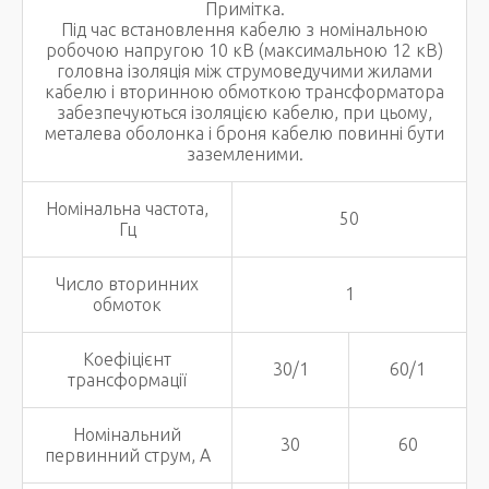
Примітка.
Під час встановлення кабелю з номінальною
робочою напругою 10 кВ (максимальною 12 кВ)
головна ізоляція між струмоведучими жилами
кабелю і вторинною обмоткою трансформатора
забезпечуються ізоляцією кабелю, при цьому,
металева оболонка і броня кабелю повинні бути
заземленими.
Номінальна частота,
50
Гц
Число вторинних
1
обмоток
Коефіцієнт
30/1
60/1
трансформації
Номінальний
30
60
первинний струм, А