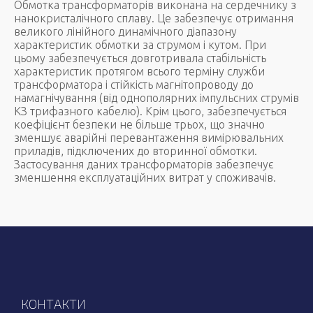
Обмотка трансформаторів виконана на сердечнику з
нанокристалічного сплаву. Це забезпечує отримання
великого лінійного динамічного діапазону
характеристик обмотки за струмом і кутом. При
цьому забезпечується довготривала стабільність
характеристик протягом всього терміну служби
трансформатора і стійкість магнітопроводу до
намагнічування (від однополярних імпульсних струмів
КЗ трифазного кабелю). Крім цього, забезпечується
коефіцієнт безпеки не більше трьох, що значно
зменшує аварійні перевантаження вимірювальних
приладів, підключених до вторинної обмотки.
Застосування даних трансформаторів забезпечує
зменшення експлуатаційних витрат у споживачів.
КОНТАКТИ