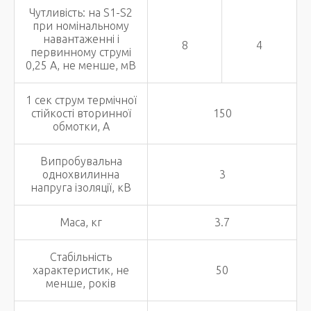
Чутливість: на S1-S2
при номінальному
навантаженні і
8
4
первинному струмі
0,25 А, не менше, мВ
1 сек струм термічної
стійкості вторинної
150
обмотки, А
Випробувальна
однохвилинна
3
напруга ізоляції, кВ
Маса, кг
3.7
Стабільність
характеристик, не
50
менше, років