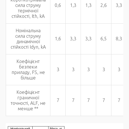
сила струму
0,6
1,3
1,3
2,6
3,3
термічної
стійкості, Ith, kA
Номінальна
сила струму
1,6
3,3
3,3
6,5
8,3
динамічної
стійкості Idyn, kA
Коефіцієнт
безпеки
3
3
3
3
3
приладу, FS, не
більше
Коефіцієнт
граничної
7
7
7
7
7
точності, ALF, не
менше **