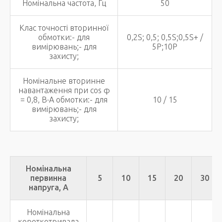
Номінальна частота, Гц
50
Клас точності вторинної
обмотки:- для
0,2S; 0,5; 0,5S;0,5S+ /
вимірювань;- для
5P;10P
захисту;
Номінальне вторинне
навантаження при соs φ
= 0,8, В·А обмотки:- для
10 / 15
вимірювань;- для
захисту;
Номінальна
первинна
5
10
15
20
30
напруга, А
Номінальна
короткотривала