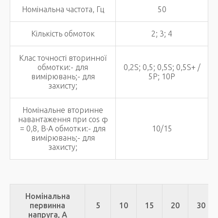
Номінальна частота, Гц
50
Кількість обмоток
2; 3; 4
Клас точності вторинної
обмотки:- для
0,2S; 0,5; 0,5S; 0,5S+ /
вимірювань;- для
5Р; 10P
захисту;
Номінальне вторинне
навантаження при соs φ
= 0,8, В·А обмотки:- для
10/15
вимірювань;- для
захисту;
Номінальна
первинна
5
10
15
20
30
напруга, А