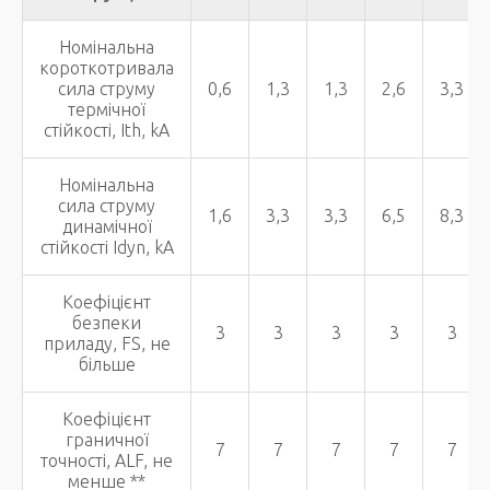
Номінальна
короткотривала
сила струму
0,6
1,3
1,3
2,6
3,3
термічної
стійкості, Ith, kA
Номінальна
сила струму
1,6
3,3
3,3
6,5
8,3
динамічної
стійкості Idyn, kA
Коефіцієнт
безпеки
3
3
3
3
3
приладу, FS, не
більше
Коефіцієнт
граничної
7
7
7
7
7
точності, ALF, не
менше **