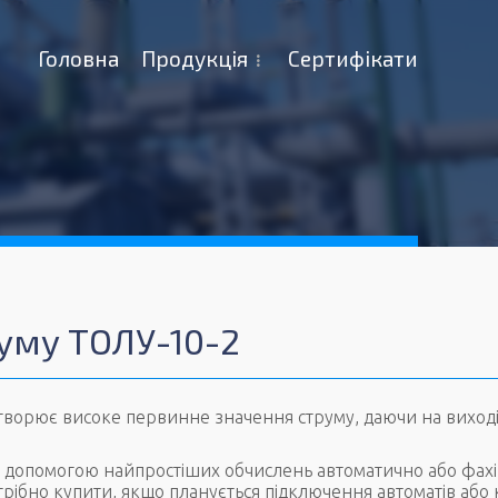
Головна
Продукція
Сертифікати
уму ТОЛУ-10-2
ворює високе первинне значення струму, даючи на виході
а допомогою найпростіших обчислень автоматично або фах
рібно купити, якщо планується підключення автоматів або