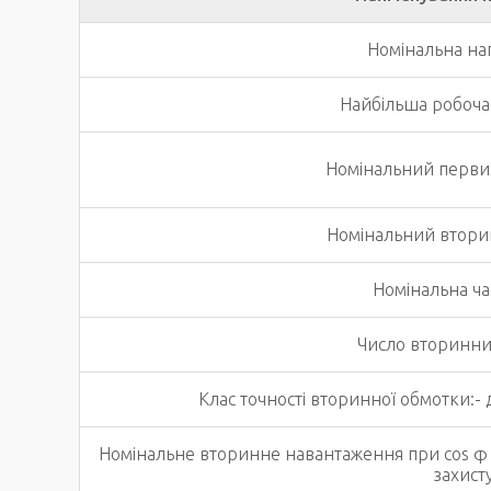
Номінальна на
Найбільша робоча
Номінальний перви
Номінальний втори
Номінальна час
Число вторинни
Клас точності вторинної обмотки:- 
Номінальне вторинне навантаження при соs φ =
захисту