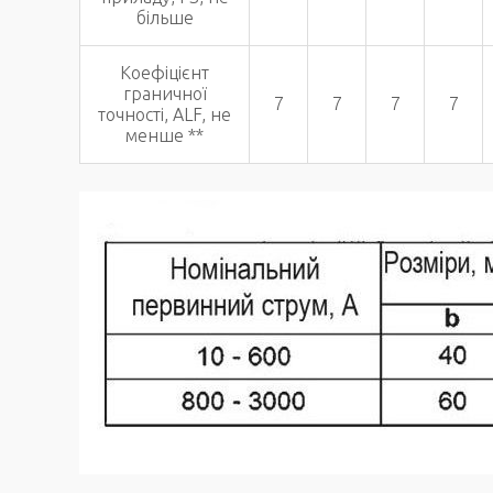
більше
Коефіцієнт
граничної
7
7
7
7
точності, ALF, не
менше **