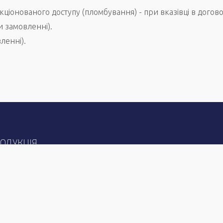
іонованого доступу (пломбування) - при вказівці в договор
 замовленні).
ленні).
ОДУКЦІЯ
ірювальні трансформатори
Силові трансформатори
нсформатори струму
Комутаційні колодки
нсформатори напруги