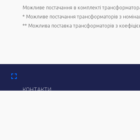
Можливе постачання в комплекті трансформатора к
* Можливе постачання трансформаторів з номіна
** Можлива поставка трансформаторів з коефіцієн
КОНТАКТИ
+38 098 606-33-15
+38 050 155-21-51 Viber
м. Дніпро
comerc@elemark.com
©
ELEMARK
2026