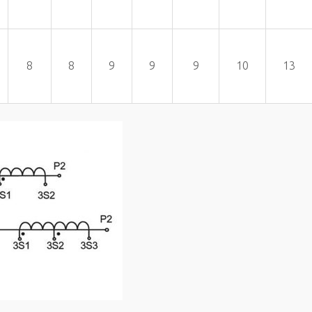
8
8
9
9
9
10
13