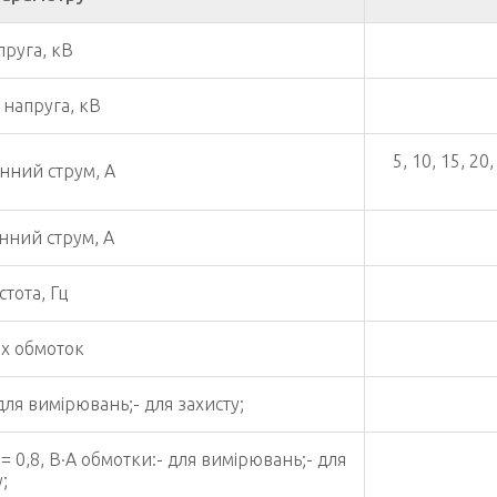
пруга, кВ
 напруга, кВ
5, 10, 15, 20
нний струм, А
нний струм, А
тота, Гц
х обмоток
для вимірювань;- для захисту;
 0,8, В·А обмотки:- для вимірювань;- для
;