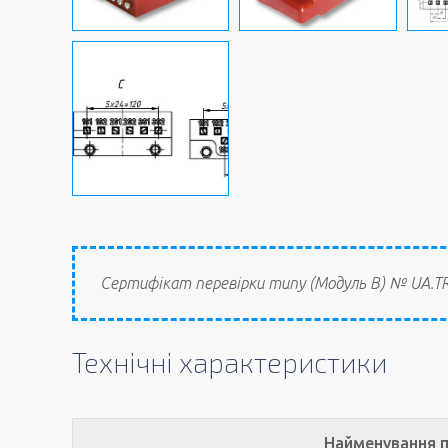
Сертифікат перевірки типу (Модуль В) № UA.TR.
Технічні характеристики
Найменування 