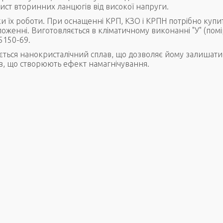
хист вторинних ланцюгів від високої напруги.
и їх роботи. При оснащенні КРП, КЗО і КРПН потрібно купи
оженні. Виготовляється в кліматичному виконанні "У" (помі
15150-69.
ється нанокристалічний сплав, що дозволяє йому залишат
ів, що створюють ефект намагнічування.