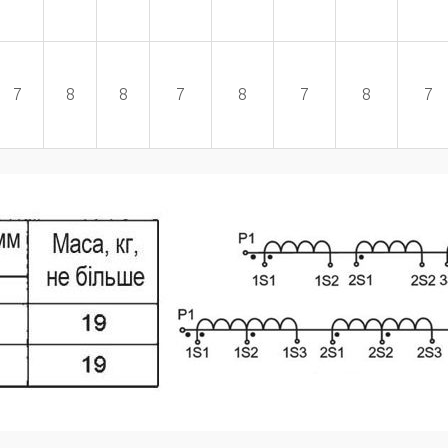
7
8
8
7
8
7
8
7