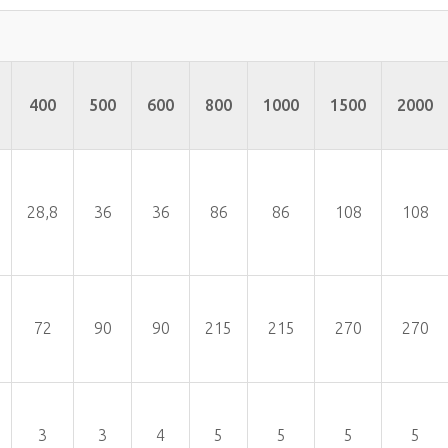
400
500
600
800
1000
1500
2000
28,8
36
36
86
86
108
108
72
90
90
215
215
270
270
3
3
4
5
5
5
5