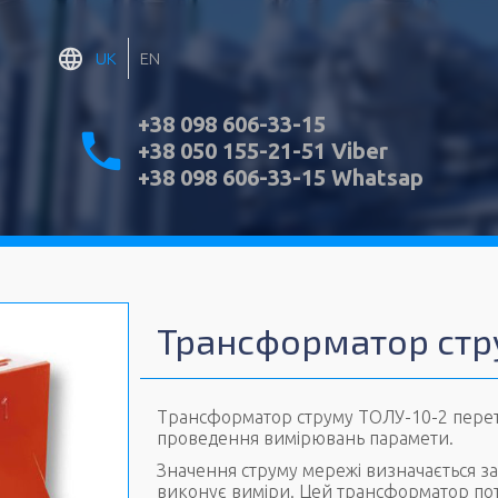
UK
EN
+38 098 606-33-15
+38 050 155-21-51 Viber
+38 098 606-33-15 Whatsap
Трансформатор стр
Трансформатор струму ТОЛУ-10-2 перет
проведення вимірювань парамети.
Значення струму мережі визначається з
виконує виміри. Цей трансформатор пот