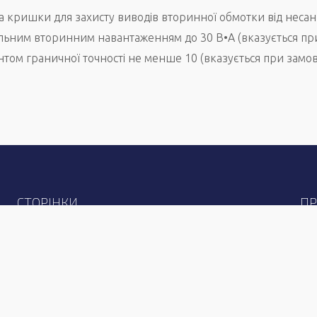
ришки для захисту виводів вторинної обмотки від несанкц
льним вторинним навантаженням до 30 В•А (вказується при
том граничної точності не менше 10 (вказується при замов
СТОРІНКИ
ПР
Головна
Продукція
Сертифікати
Вим
Тра
Тра