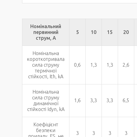
Номінальний
первинний
5
10
15
20
струм, А
Номінальна
короткотривала
сила струму
0,6
1,3
1,3
2,6
термічної
стійкості, Ith, kA
Номінальна
сила струму
1,6
3,3
3,3
6,5
динамічної
стійкості Idyn, kA
Коефіцієнт
безпеки
3
3
3
3
приладу, FS, не